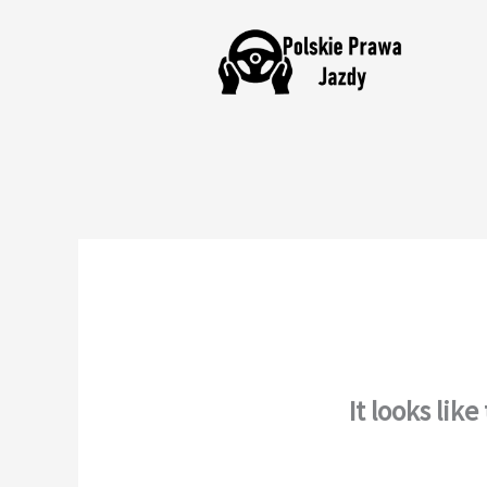
Skip
to
content
It looks lik