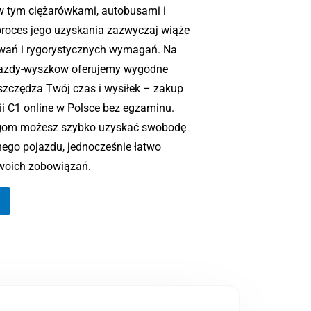
w tym ciężarówkami, autobusami i
proces jego uzyskania zazwyczaj wiąże
zwań i rygorystycznych wymagań. Na
jazdy-wyszkow oferujemy wygodne
oszczędza Twój czas i wysiłek – zakup
ii C1 online w Polsce bez egzaminu.
ugom możesz szybko uzyskać swobodę
ego pojazdu, jednocześnie łatwo
swoich zobowiązań.