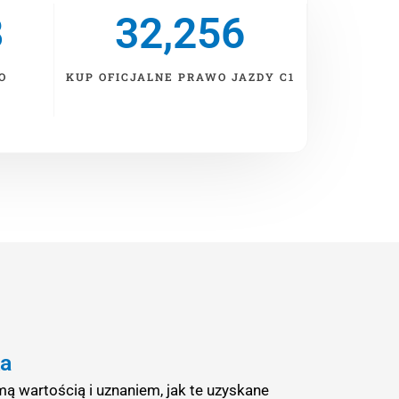
8
32,256
O
KUP OFICJALNE PRAWO JAZDY C1
ka
 wartością i uznaniem, jak te uzyskane