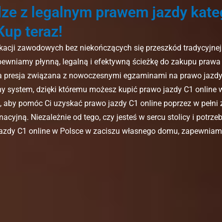
ze z legalnym prawem jazdy kateg
up teraz!
kacji zawodowych bez niekończących się przeszkód tradycyjnej 
wniamy płynną, legalną i efektywną ścieżkę do zakupu prawa 
 a presja związana z nowoczesnymi egzaminami na prawo jazdy
śmy system, dzięki któremu możesz kupić prawo jazdy C1 online
 aby pomóc Ci uzyskać prawo jazdy C1 online poprzez w pełni z
acyjną. Niezależnie od tego, czy jesteś w sercu stolicy i potrz
jazdy C1 online w Polsce w zaciszu własnego domu, zapewniam