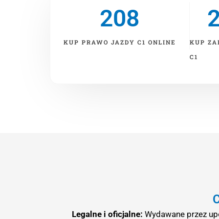
208
2
KUP PRAWO JAZDY C1 ONLINE
KUP ZA
C1
C
Legalne i oficjalne:
Wydawane przez upow