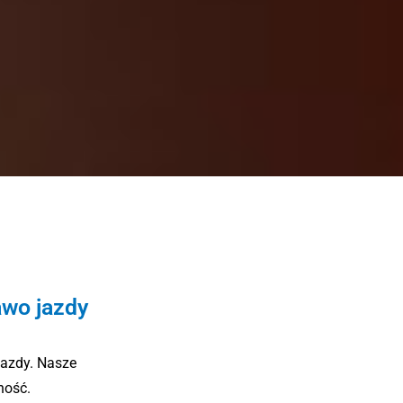
awo jazdy
jazdy. Nasze
ność.