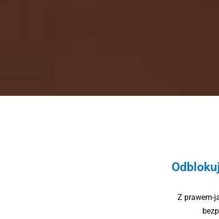
Odblokuj
Z prawem-ja
bezp