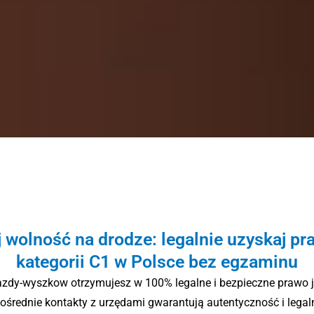
 wolność na drodze: legalnie uzyskaj pr
kategorii C1 w Polsce bez egzaminu
zdy-wyszkow otrzymujesz w 100% legalne i bezpieczne prawo 
ośrednie kontakty z urzędami gwarantują autentyczność i legal