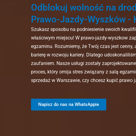
Odblokuj wolność na drod
Prawo-Jazdy-Wyszków - K
Szukasz sposobu na podniesienie swoich kwalifi
właściwym miejscu! W prawo-jazdy-wyszkow zape
egzaminu. Rozumiemy, że Twój czas jest cenny,
barierę w rozwoju kariery. Dlatego udoskonalili
zaufaniem. Nasze usługi zostały zaprojektowane,
proces, który omija stres związany z salą egzamin
sprzedaż w Warszawie, czy chcesz kupić prawo 
Napisz do nas na WhatsAppie