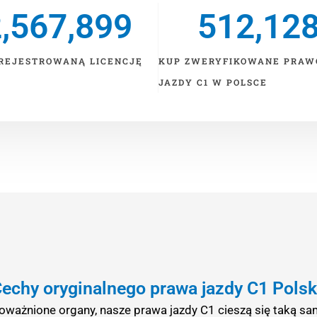
,567,899
512,12
REJESTROWANĄ LICENCJĘ
KUP ZWERYFIKOWANE PRAW
JAZDY C1 W POLSCE
echy oryginalnego prawa jazdy C1 Pols
ażnione organy, nasze prawa jazdy C1 cieszą się taką samą