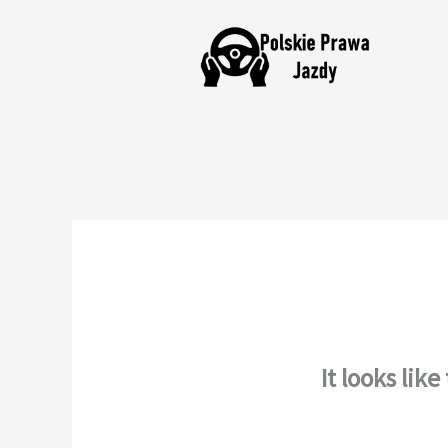
Skip
to
content
It looks lik