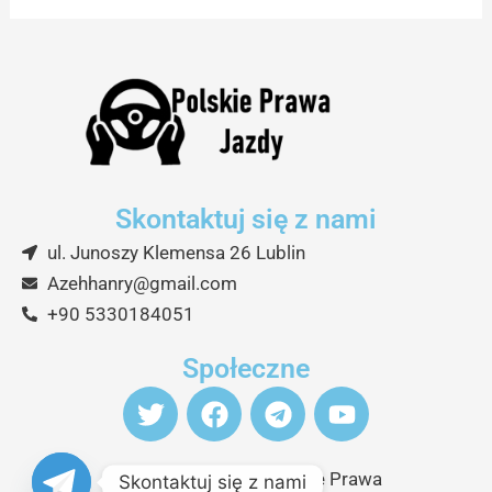
Skontaktuj się z nami
ul. Junoszy Klemensa 26 Lublin
Azehhanry@gmail.com
+90 5330184051
Społeczne
T
F
T
Y
w
a
e
o
i
c
l
u
t
e
e
t
Copyright © 2026 Polskie Prawa
Skontaktuj się z nami