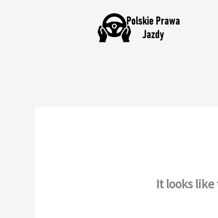
Skip
to
content
It looks lik