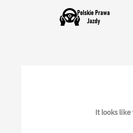
Skip
to
content
It looks lik